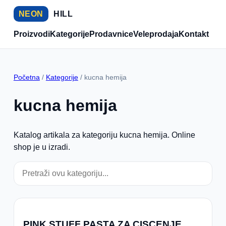
NEON
HILL
Proizvodi
Kategorije
Prodavnice
Veleprodaja
Kontakt
Početna
/
Kategorije
/ kucna hemija
kucna hemija
Katalog artikala za kategoriju kucna hemija. Online
shop je u izradi.
PINK STUFF PASTA ZA CISCENJE