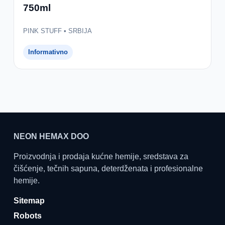
750ml
PINK STUFF • SRBIJA
Informativno
NEON HEMAX DOO
Proizvodnja i prodaja kućne hemije, sredstava za
čišćenje, tečnih sapuna, deterdženata i profesionalne
hemije.
Sitemap
Robots