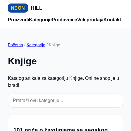
NEON
HILL
Proizvodi
Kategorije
Prodavnice
Veleprodaja
Kontakt
Početna
/
Kategorije
/ Knjige
Knjige
Katalog artikala za kategoriju Knjige. Online shop je u
izradi.
101 priča o životinjama sa seoskog