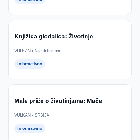
Knjižica glodalica: Životinje
VULKAN • Nije definisano
Informativno
Male priče o životinjama: Mače
VULKAN • SRBIJA
Informativno