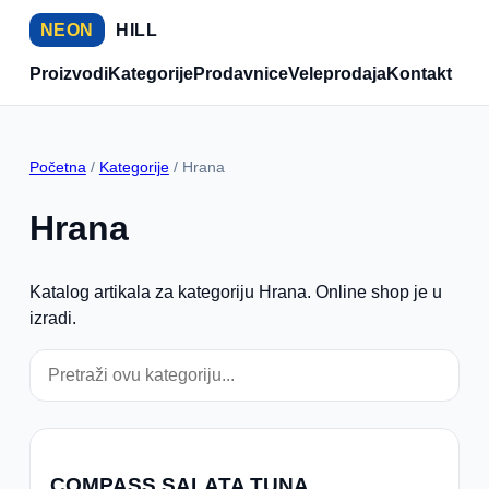
NEON
HILL
Proizvodi
Kategorije
Prodavnice
Veleprodaja
Kontakt
Početna
/
Kategorije
/ Hrana
Hrana
Katalog artikala za kategoriju Hrana. Online shop je u
izradi.
COMPASS SALATA TUNA