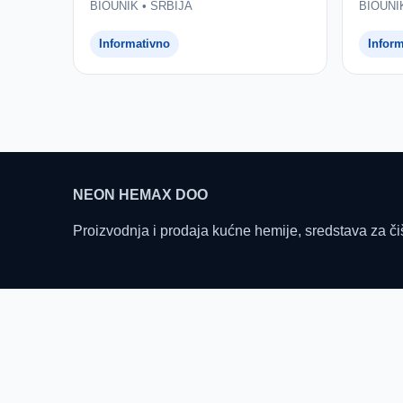
BIOUNIK • SRBIJA
BIOUNI
Informativno
Infor
NEON HEMAX DOO
Proizvodnja i prodaja kućne hemije, sredstava za či