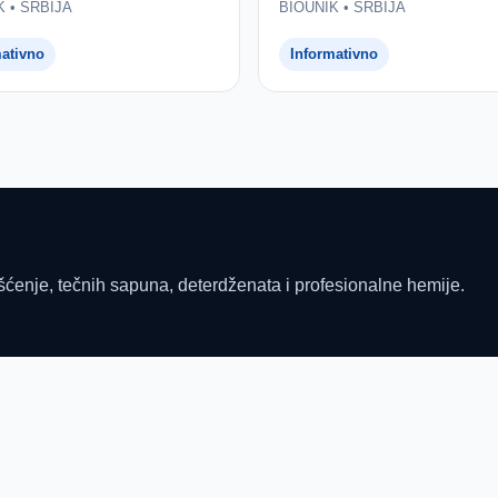
K • SRBIJA
BIOUNIK • SRBIJA
mativno
Informativno
šćenje, tečnih sapuna, deterdženata i profesionalne hemije.