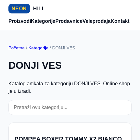
NEON
HILL
Proizvodi
Kategorije
Prodavnice
Veleprodaja
Kontakt
Početna
/
Kategorije
/ DONJI VES
DONJI VES
Katalog artikala za kategoriju DONJI VES. Online shop
je u izradi.
POMPEA BOXER TOMMY X2 BIANCO