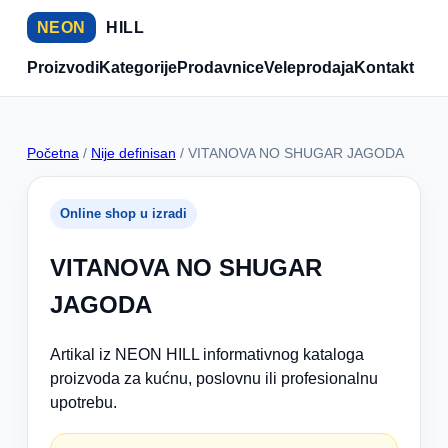
NEON
HILL
Proizvodi
Kategorije
Prodavnice
Veleprodaja
Kontakt
Početna
/
Nije definisan
/ VITANOVA NO SHUGAR JAGODA
Online shop u izradi
VITANOVA NO SHUGAR
JAGODA
Artikal iz NEON HILL informativnog kataloga
proizvoda za kućnu, poslovnu ili profesionalnu
upotrebu.