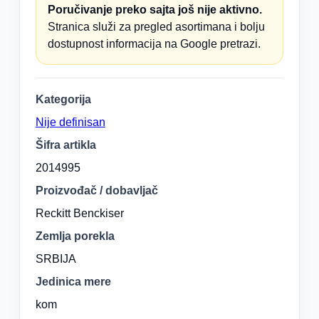
Poručivanje preko sajta još nije aktivno.
Stranica služi za pregled asortimana i bolju
dostupnost informacija na Google pretrazi.
Kategorija
Nije definisan
Šifra artikla
2014995
Proizvođač / dobavljač
Reckitt Benckiser
Zemlja porekla
SRBIJA
Jedinica mere
kom