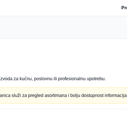
Pr
zvoda za kućnu, poslovnu ili profesionalnu upotrebu.
anica služi za pregled asortimana i bolju dostupnost informacija