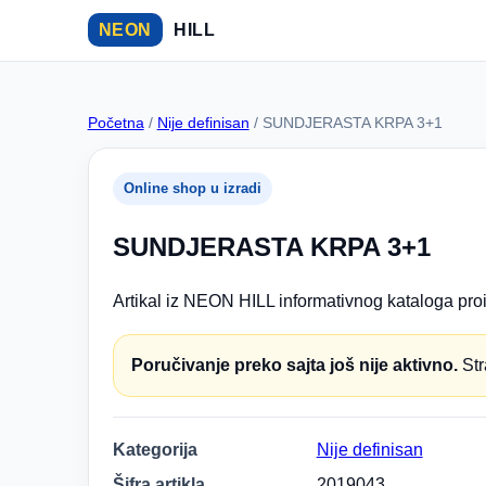
NEON
HILL
Početna
/
Nije definisan
/ SUNDJERASTA KRPA 3+1
Online shop u izradi
SUNDJERASTA KRPA 3+1
Artikal iz NEON HILL informativnog kataloga proi
Poručivanje preko sajta još nije aktivno.
Str
Kategorija
Nije definisan
Šifra artikla
2019043