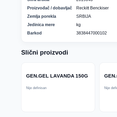
Proizvođač / dobavljač
Reckitt Benckiser
Zemlja porekla
SRBIJA
Jedinica mere
kg
Barkod
3838447000102
Slični proizvodi
GEN.GEL LAVANDA 150G
GEN.
Nije definisan
Nije def