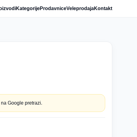
oizvodi
Kategorije
Prodavnice
Veleprodaja
Kontakt
 na Google pretrazi.