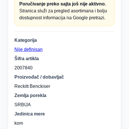
Poručivanje preko sajta još nije aktivno.
Stranica služi za pregled asortimana i bolju
dostupnost informacija na Google pretrazi.
Kategorija
Nije definisan
Šifra artikla
2007840
Proizvođač / dobavljač
Reckitt Benckiser
Zemlja porekla
SRBIJA
Jedinica mere
kom