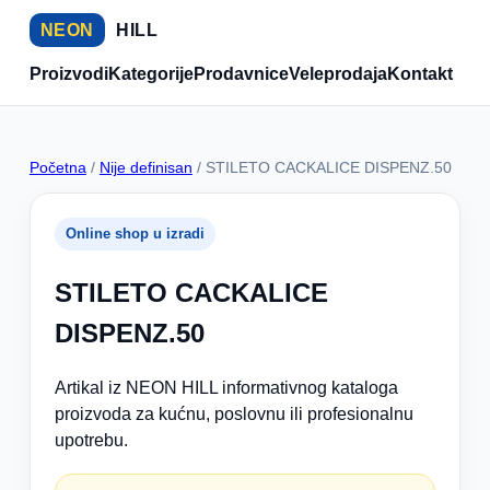
NEON
HILL
Proizvodi
Kategorije
Prodavnice
Veleprodaja
Kontakt
Početna
/
Nije definisan
/ STILETO CACKALICE DISPENZ.50
Online shop u izradi
STILETO CACKALICE
DISPENZ.50
Artikal iz NEON HILL informativnog kataloga
proizvoda za kućnu, poslovnu ili profesionalnu
upotrebu.