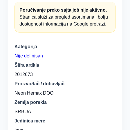
Poručivanje preko sajta još nije aktivno.
Stranica služi za pregled asortimana i bolju
dostupnost informacija na Google pretrazi.
Kategorija
Nije definisan
Šifra artikla
2012673
Proizvođač / dobavljač
Neon Hemax DOO
Zemlja porekla
SRBIJA
Jedinica mere