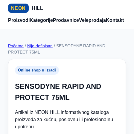
NEON
HILL
Proizvodi
Kategorije
Prodavnice
Veleprodaja
Kontakt
Početna
/
Nije definisan
/ SENSODYNE RAPID AND
PROTECT 75ML
Online shop u izradi
SENSODYNE RAPID AND
PROTECT 75ML
Artikal iz NEON HILL informativnog kataloga
proizvoda za kućnu, poslovnu ili profesionalnu
upotrebu.