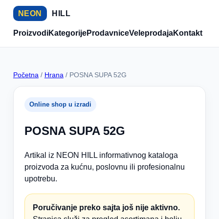
NEON
HILL
Proizvodi
Kategorije
Prodavnice
Veleprodaja
Kontakt
Početna
/
Hrana
/ POSNA SUPA 52G
Online shop u izradi
POSNA SUPA 52G
Artikal iz NEON HILL informativnog kataloga
proizvoda za kućnu, poslovnu ili profesionalnu
upotrebu.
Poručivanje preko sajta još nije aktivno.