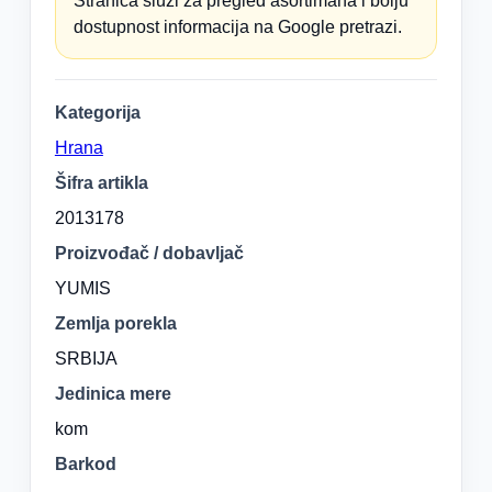
Stranica služi za pregled asortimana i bolju
dostupnost informacija na Google pretrazi.
Kategorija
Hrana
Šifra artikla
2013178
Proizvođač / dobavljač
YUMIS
Zemlja porekla
SRBIJA
Jedinica mere
kom
Barkod