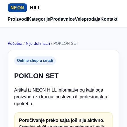
NEON
HILL
Proizvodi
Kategorije
Prodavnice
Veleprodaja
Kontakt
Početna
/
Nije definisan
/ POKLON SET
Online shop u izradi
POKLON SET
Artikal iz NEON HILL informativnog kataloga
proizvoda za kućnu, poslovnu ili profesionalnu
upotrebu.
Poručivanje preko sajta još nije aktivno.