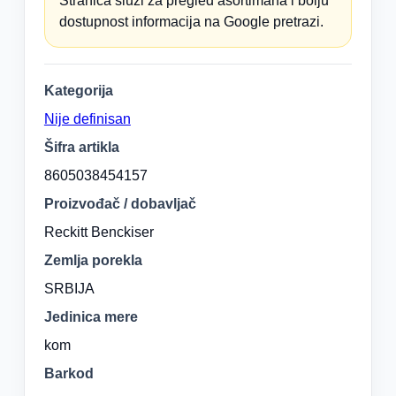
Stranica služi za pregled asortimana i bolju
dostupnost informacija na Google pretrazi.
Kategorija
Nije definisan
Šifra artikla
8605038454157
Proizvođač / dobavljač
Reckitt Benckiser
Zemlja porekla
SRBIJA
Jedinica mere
kom
Barkod