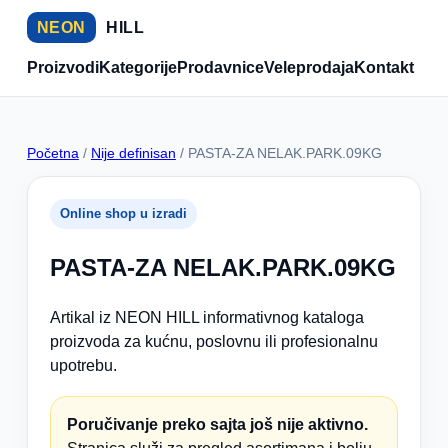
NEON
HILL
Proizvodi
Kategorije
Prodavnice
Veleprodaja
Kontakt
Početna
/
Nije definisan
/ PASTA-ZA NELAK.PARK.09KG
Online shop u izradi
PASTA-ZA NELAK.PARK.09KG
Artikal iz NEON HILL informativnog kataloga
proizvoda za kućnu, poslovnu ili profesionalnu
upotrebu.
Poručivanje preko sajta još nije aktivno.