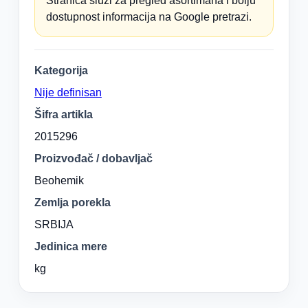
Stranica služi za pregled asortimana i bolju
dostupnost informacija na Google pretrazi.
Kategorija
Nije definisan
Šifra artikla
2015296
Proizvođač / dobavljač
Beohemik
Zemlja porekla
SRBIJA
Jedinica mere
kg