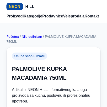
NEON
HILL
Proizvodi
Kategorije
Prodavnice
Veleprodaja
Kontakt
Početna
/
Nije definisan
/ PALMOLIVE KUPKA MACADAMIA
750ML
Online shop u izradi
PALMOLIVE KUPKA
MACADAMIA 750ML
Artikal iz NEON HILL informativnog kataloga
proizvoda za kućnu, poslovnu ili profesionalnu
upotrebu.