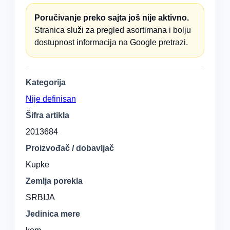
Poručivanje preko sajta još nije aktivno.
Stranica služi za pregled asortimana i bolju
dostupnost informacija na Google pretrazi.
Kategorija
Nije definisan
Šifra artikla
2013684
Proizvođač / dobavljač
Kupke
Zemlja porekla
SRBIJA
Jedinica mere