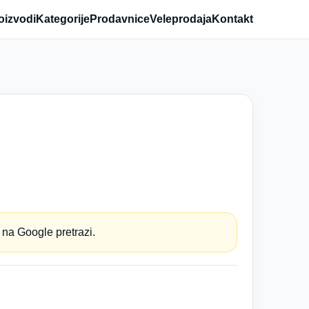
oizvodi
Kategorije
Prodavnice
Veleprodaja
Kontakt
 na Google pretrazi.