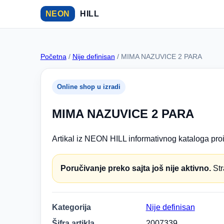
NEON
HILL
Početna
/
Nije definisan
/ MIMA NAZUVICE 2 PARA
Online shop u izradi
MIMA NAZUVICE 2 PARA
Artikal iz NEON HILL informativnog kataloga proi
Poručivanje preko sajta još nije aktivno.
Str
Kategorija
Nije definisan
Šifra artikla
2007339