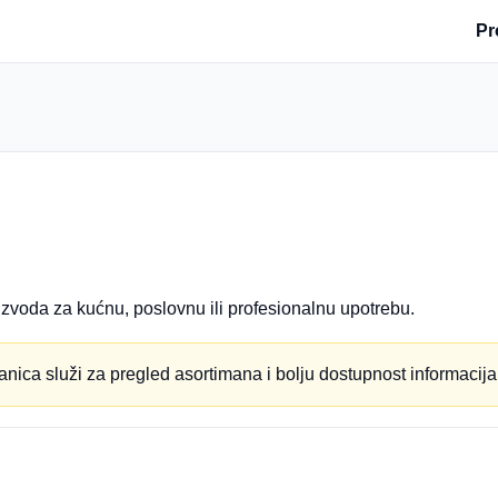
Pr
zvoda za kućnu, poslovnu ili profesionalnu upotrebu.
anica služi za pregled asortimana i bolju dostupnost informacija