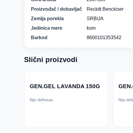
Proizvođač / dobavljač
Reckitt Benckiser
Zemlja porekla
SRBIJA
Jedinica mere
kom
Barkod
8600101353542
Slični proizvodi
GEN.GEL LAVANDA 150G
GEN.
Nije definisan
Nije def