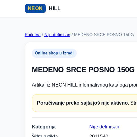
NEON
HILL
Početna
/
Nije definisan
/ MEDENO SRCE POSNO 150G
Online shop u izradi
MEDENO SRCE POSNO 150G
Artikal iz NEON HILL informativnog kataloga proi
Poručivanje preko sajta još nije aktivno.
Str
Kategorija
Nije definisan
Šifra artikla
2011540