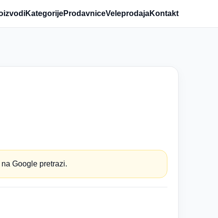
oizvodi
Kategorije
Prodavnice
Veleprodaja
Kontakt
 na Google pretrazi.