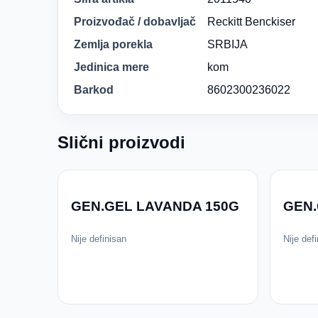
Proizvođač / dobavljač
Reckitt Benckiser
Zemlja porekla
SRBIJA
Jedinica mere
kom
Barkod
8602300236022
Slični proizvodi
GEN.GEL LAVANDA 150G
GEN.
Nije definisan
Nije def