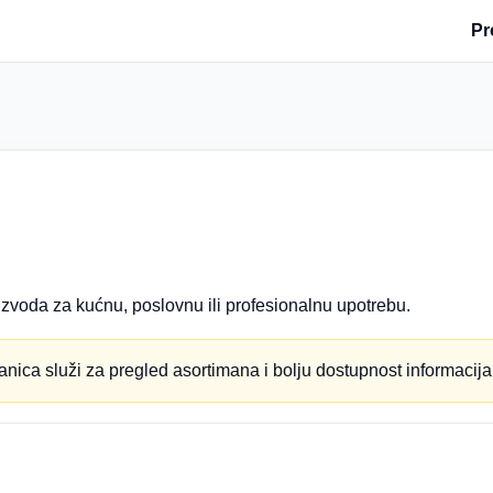
Pr
zvoda za kućnu, poslovnu ili profesionalnu upotrebu.
anica služi za pregled asortimana i bolju dostupnost informacija