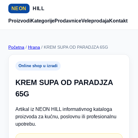
NEON
HILL
Proizvodi
Kategorije
Prodavnice
Veleprodaja
Kontakt
Početna
/
Hrana
/ KREM SUPA OD PARADJZA 65G
Online shop u izradi
KREM SUPA OD PARADJZA
65G
Artikal iz NEON HILL informativnog kataloga
proizvoda za kućnu, poslovnu ili profesionalnu
upotrebu.