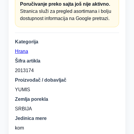
Poručivanje preko sajta još nije aktivno.
Stranica služi za pregled asortimana i bolju
dostupnost informacija na Google pretrazi.
Kategorija
Hrana
Šifra artikla
2013174
Proizvođač / dobavljač
YUMIS
Zemlja porekla
SRBIJA
Jedinica mere
kom