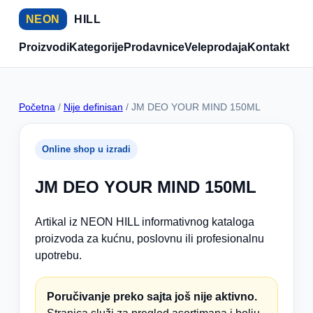
NEON
HILL
Proizvodi
Kategorije
Prodavnice
Veleprodaja
Kontakt
Početna
/
Nije definisan
/ JM DEO YOUR MIND 150ML
Online shop u izradi
JM DEO YOUR MIND 150ML
Artikal iz NEON HILL informativnog kataloga
proizvoda za kućnu, poslovnu ili profesionalnu
upotrebu.
Poručivanje preko sajta još nije aktivno.