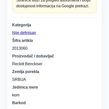
Stranica služi za pregled asortimana i bolju
dostupnost informacija na Google pretrazi.
Kategorija
Nije definisan
Šifra artikla
2013060
Proizvođač / dobavljač
Reckitt Benckiser
Zemlja porekla
SRBIJA
Jedinica mere
kom
Barkod