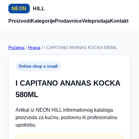
NEON
HILL
Proizvodi
Kategorije
Prodavnice
Veleprodaja
Kontakt
Početna
/
Hrana
/ I CAPITANO ANANAS KOCKA 580ML
Online shop u izradi
I CAPITANO ANANAS KOCKA
580ML
Artikal iz NEON HILL informativnog kataloga
proizvoda za kućnu, poslovnu ili profesionalnu
upotrebu.