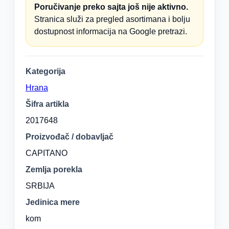
Poručivanje preko sajta još nije aktivno.
Stranica služi za pregled asortimana i bolju
dostupnost informacija na Google pretrazi.
Kategorija
Hrana
Šifra artikla
2017648
Proizvođač / dobavljač
CAPITANO
Zemlja porekla
SRBIJA
Jedinica mere
kom