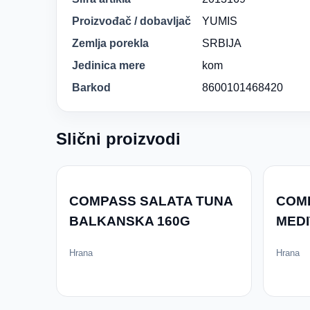
Proizvođač / dobavljač
YUMIS
Zemlja porekla
SRBIJA
Jedinica mere
kom
Barkod
8600101468420
Slični proizvodi
COMPASS SALATA TUNA
COM
BALKANSKA 160G
MED
Hrana
Hrana