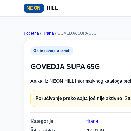
NEON
HILL
Početna
/
Hrana
/ GOVEDJA SUPA 65G
Online shop u izradi
GOVEDJA SUPA 65G
Artikal iz NEON HILL informativnog kataloga proi
Poručivanje preko sajta još nije aktivno.
Str
Kategorija
Hrana
Šifra artikla
2013169