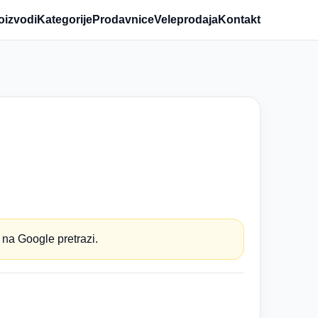
oizvodi
Kategorije
Prodavnice
Veleprodaja
Kontakt
 na Google pretrazi.