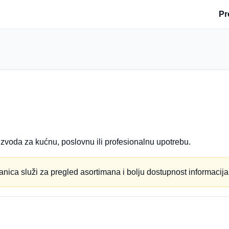
Pr
zvoda za kućnu, poslovnu ili profesionalnu upotrebu.
anica služi za pregled asortimana i bolju dostupnost informacija