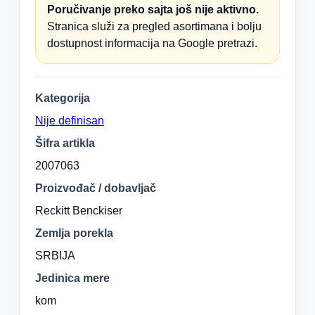
Poručivanje preko sajta još nije aktivno.
Stranica služi za pregled asortimana i bolju
dostupnost informacija na Google pretrazi.
Kategorija
Nije definisan
Šifra artikla
2007063
Proizvođač / dobavljač
Reckitt Benckiser
Zemlja porekla
SRBIJA
Jedinica mere
kom