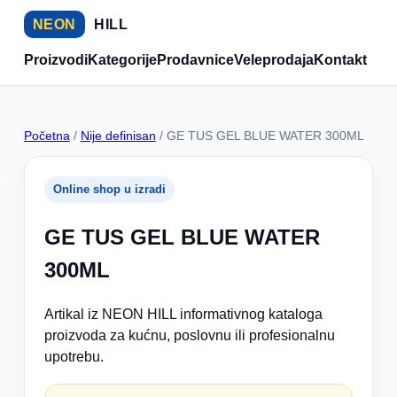
NEON
HILL
Proizvodi
Kategorije
Prodavnice
Veleprodaja
Kontakt
Početna
/
Nije definisan
/ GE TUS GEL BLUE WATER 300ML
Online shop u izradi
GE TUS GEL BLUE WATER
300ML
Artikal iz NEON HILL informativnog kataloga
proizvoda za kućnu, poslovnu ili profesionalnu
upotrebu.