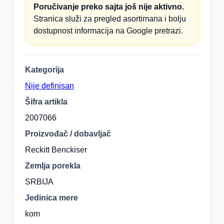
Poručivanje preko sajta još nije aktivno.
Stranica služi za pregled asortimana i bolju
dostupnost informacija na Google pretrazi.
Kategorija
Nije definisan
Šifra artikla
2007066
Proizvođač / dobavljač
Reckitt Benckiser
Zemlja porekla
SRBIJA
Jedinica mere
kom