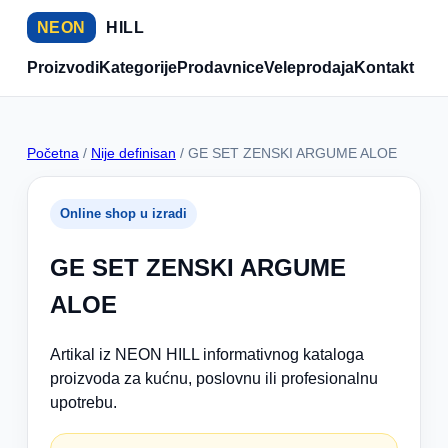
NEON
HILL
Proizvodi
Kategorije
Prodavnice
Veleprodaja
Kontakt
Početna
/
Nije definisan
/ GE SET ZENSKI ARGUME ALOE
Online shop u izradi
GE SET ZENSKI ARGUME
ALOE
Artikal iz NEON HILL informativnog kataloga
proizvoda za kućnu, poslovnu ili profesionalnu
upotrebu.