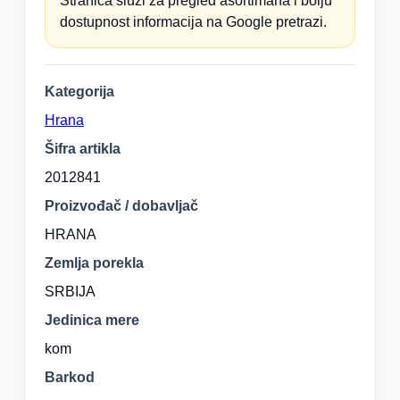
Stranica služi za pregled asortimana i bolju
dostupnost informacija na Google pretrazi.
Kategorija
Hrana
Šifra artikla
2012841
Proizvođač / dobavljač
HRANA
Zemlja porekla
SRBIJA
Jedinica mere
kom
Barkod