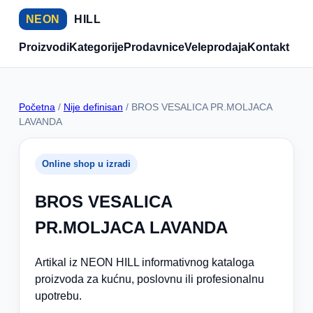
NEON
HILL
Proizvodi
Kategorije
Prodavnice
Veleprodaja
Kontakt
Početna
/
Nije definisan
/ BROS VESALICA PR.MOLJACA
LAVANDA
Online shop u izradi
BROS VESALICA
PR.MOLJACA LAVANDA
Artikal iz NEON HILL informativnog kataloga
proizvoda za kućnu, poslovnu ili profesionalnu
upotrebu.