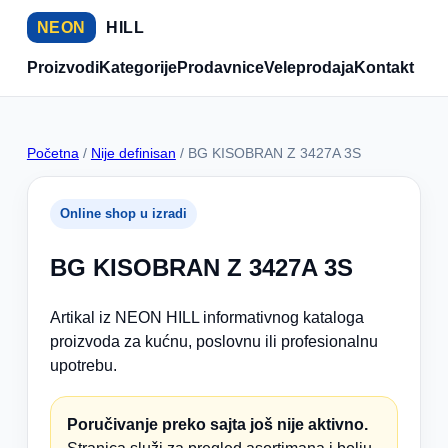
NEON
HILL
Proizvodi
Kategorije
Prodavnice
Veleprodaja
Kontakt
Početna
/
Nije definisan
/ BG KISOBRAN Z 3427A 3S
Online shop u izradi
BG KISOBRAN Z 3427A 3S
Artikal iz NEON HILL informativnog kataloga
proizvoda za kućnu, poslovnu ili profesionalnu
upotrebu.
Poručivanje preko sajta još nije aktivno.