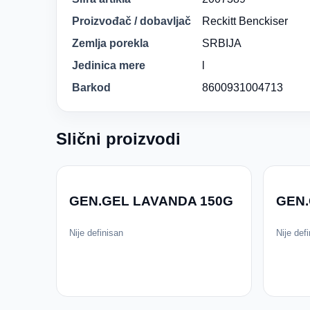
Proizvođač / dobavljač
Reckitt Benckiser
Zemlja porekla
SRBIJA
Jedinica mere
l
Barkod
8600931004713
Slični proizvodi
GEN.GEL LAVANDA 150G
GEN.
Nije definisan
Nije def