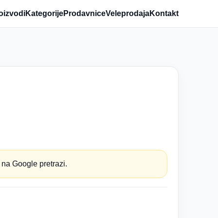
oizvodi
Kategorije
Prodavnice
Veleprodaja
Kontakt
 na Google pretrazi.