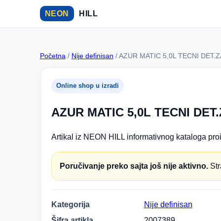
NEON
HILL
Početna
/
Nije definisan
/ AZUR MATIC 5,0L TECNI DET
Online shop u izradi
AZUR MATIC 5,0L TECNI DE
Artikal iz NEON HILL informativnog kataloga proi
Poručivanje preko sajta još nije aktivno.
Str
Kategorija
Nije definisan
Šifra artikla
2007389