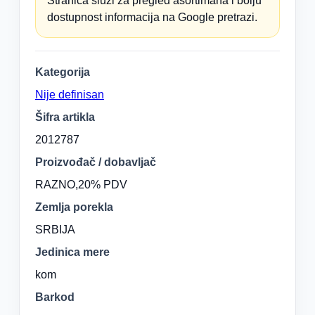
Stranica služi za pregled asortimana i bolju
dostupnost informacija na Google pretrazi.
Kategorija
Nije definisan
Šifra artikla
2012787
Proizvođač / dobavljač
RAZNO,20% PDV
Zemlja porekla
SRBIJA
Jedinica mere
kom
Barkod