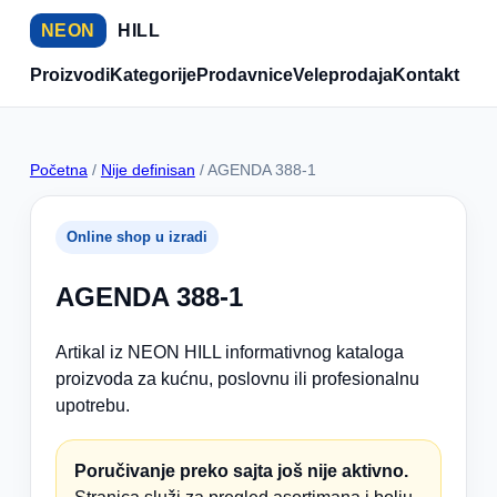
NEON
HILL
Proizvodi
Kategorije
Prodavnice
Veleprodaja
Kontakt
Početna
/
Nije definisan
/ AGENDA 388-1
Online shop u izradi
AGENDA 388-1
Artikal iz NEON HILL informativnog kataloga
proizvoda za kućnu, poslovnu ili profesionalnu
upotrebu.
Poručivanje preko sajta još nije aktivno.