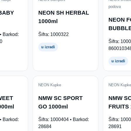
podova
 BABY
NEON SH HERBAL
NEON F
1000ml
BUBBLE
• Barkod:
Šifra: 1000322
0
Šifra: 100
u izradi
86001034
u izradi
NEON Kupke
NEON Kupk
WEET
NMW SC SPORT
NMW S
000ml
GO 1000ml
FRUITS 
• Barkod:
Šifra: 1000404 • Barkod:
Šifra: 100
28684
28691