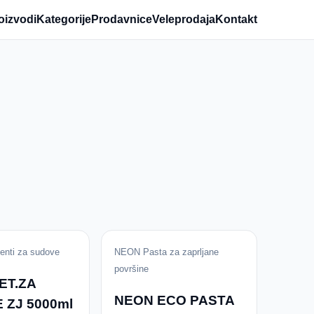
oizvodi
Kategorije
Prodavnice
Veleprodaja
Kontakt
enti za sudove
NEON Pasta za zaprljane
površine
ET.ZA
NEON ECO PASTA
 ZJ 5000ml