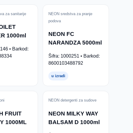
a za sanitarije
NEON sredstva za pranje
podova
OILET
NEON FC
R 1000ml
NARANDZA 5000ml
0146 • Barkod:
88334
Šifra: 1000251 • Barkod:
8600103488792
u izradi
ni
NEON detergenti za sudove
H FRUIT
NEON MILKY WAY
Y 1000ML
BALSAM D 1000ml