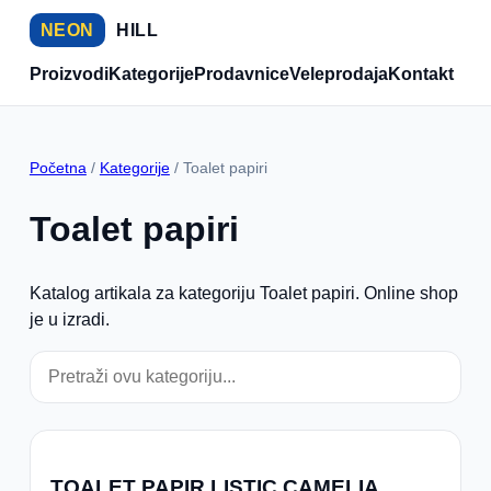
NEON
HILL
Proizvodi
Kategorije
Prodavnice
Veleprodaja
Kontakt
Početna
/
Kategorije
/ Toalet papiri
Toalet papiri
Katalog artikala za kategoriju Toalet papiri. Online shop
je u izradi.
TOALET PAPIR LISTIC CAMELIA