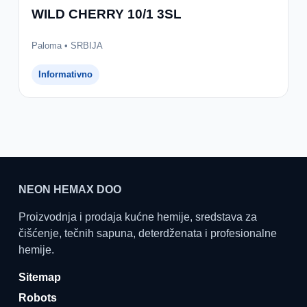
WILD CHERRY 10/1 3SL
Paloma • SRBIJA
Informativno
NEON HEMAX DOO
Proizvodnja i prodaja kućne hemije, sredstava za
čišćenje, tečnih sapuna, deterdženata i profesionalne
hemije.
Sitemap
Robots