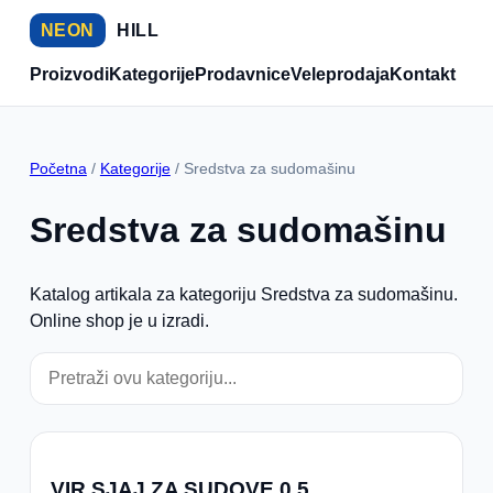
NEON
HILL
Proizvodi
Kategorije
Prodavnice
Veleprodaja
Kontakt
Početna
/
Kategorije
/ Sredstva za sudomašinu
Sredstva za sudomašinu
Katalog artikala za kategoriju Sredstva za sudomašinu.
Online shop je u izradi.
VIR SJAJ ZA SUDOVE 0.5