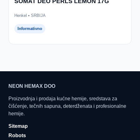
SOMAT DEO PERLS LEMON 17G
Henkel • SRBIJA
Informativno
NEON HEMAX DOO
Proizvodnja i prodaja kućne hemije, sredstava za
čišćenje, tečnih sapuna, deterdženata i profesionalne
hemije.
Sitemap
Robots