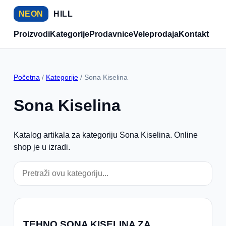
NEON
HILL
Proizvodi
Kategorije
Prodavnice
Veleprodaja
Kontakt
Početna
/
Kategorije
/ Sona Kiselina
Sona Kiselina
Katalog artikala za kategoriju Sona Kiselina. Online
shop je u izradi.
TEHNO SONA KISELINA ZA