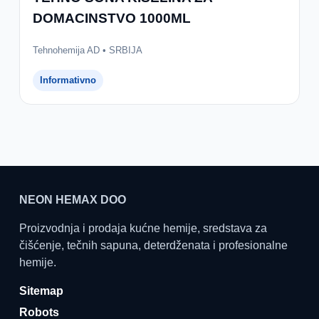
DOMACINSTVO 1000ML
Tehnohemija AD • SRBIJA
Informativno
NEON HEMAX DOO
Proizvodnja i prodaja kućne hemije, sredstava za
čišćenje, tečnih sapuna, deterdženata i profesionalne
hemije.
Sitemap
Robots