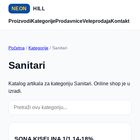
NEON
HILL
Proizvodi
Kategorije
Prodavnice
Veleprodaja
Kontakt
Početna
/
Kategorije
/ Sanitari
Sanitari
Katalog artikala za kategoriju Sanitari. Online shop je u
izradi.
SONA KISELINA 1/1 14-18%