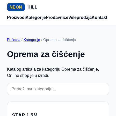
NEON
HILL
Proizvodi
Kategorije
Prodavnice
Veleprodaja
Kontakt
Početna
/
Kategorije
/ Oprema za čišćenje
Oprema za čišćenje
Katalog artikala za kategoriju Oprema za čišćenje.
Online shop je u izradi.
STAP 1,5M