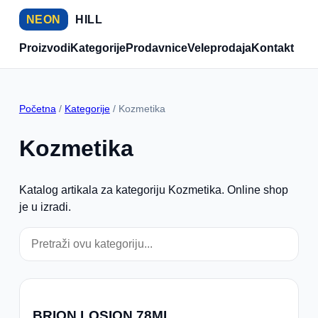
NEON
HILL
Proizvodi
Kategorije
Prodavnice
Veleprodaja
Kontakt
Početna
/
Kategorije
/ Kozmetika
Kozmetika
Katalog artikala za kategoriju Kozmetika. Online shop
je u izradi.
BRION LOSION 78ML