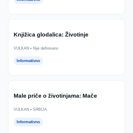
Knjižica glodalica: Životinje
VULKAN • Nije definisano
Informativno
Male priče o životinjama: Mače
VULKAN • SRBIJA
Informativno