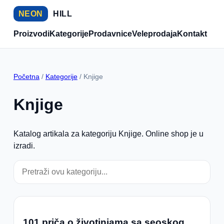
NEON
HILL
Proizvodi
Kategorije
Prodavnice
Veleprodaja
Kontakt
Početna
/
Kategorije
/ Knjige
Knjige
Katalog artikala za kategoriju Knjige. Online shop je u
izradi.
101 priča o životinjama sa seoskog