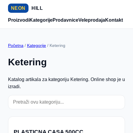
NEON
HILL
Proizvodi
Kategorije
Prodavnice
Veleprodaja
Kontakt
Početna
/
Kategorije
/ Ketering
Ketering
Katalog artikala za kategoriju Ketering. Online shop je u
izradi.
PLASTICNA CASA 500CC