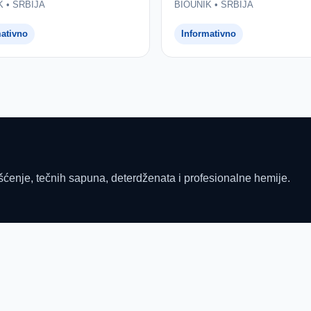
K • SRBIJA
BIOUNIK • SRBIJA
mativno
Informativno
šćenje, tečnih sapuna, deterdženata i profesionalne hemije.