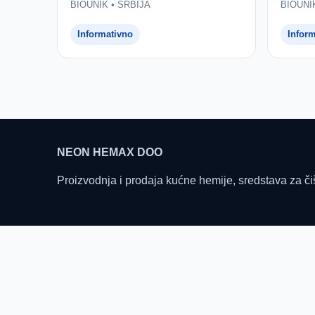
BIOUNIK • SRBIJA
BIOUNI
Informativno
Infor
NEON HEMAX DOO
Proizvodnja i prodaja kućne hemije, sredstava za či