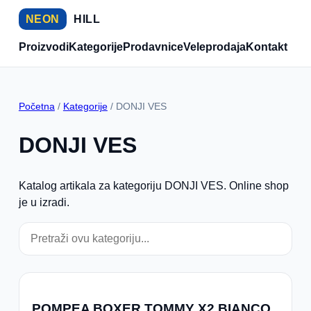
NEON
HILL
Proizvodi
Kategorije
Prodavnice
Veleprodaja
Kontakt
Početna
/
Kategorije
/ DONJI VES
DONJI VES
Katalog artikala za kategoriju DONJI VES. Online shop
je u izradi.
POMPEA BOXER TOMMY X2 BIANCO