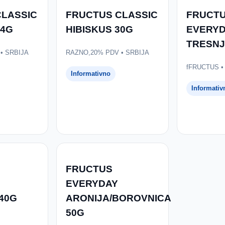
CLASSIC
FRUCTUS CLASSIC
FRUCT
24G
HIBISKUS 30G
EVERYD
TRESNJ
• SRBIJA
RAZNO,20% PDV • SRBIJA
fFRUCTUS •
Informativno
Informativ
FRUCTUS
EVERYDAY
40G
ARONIJA/BOROVNICA
50G