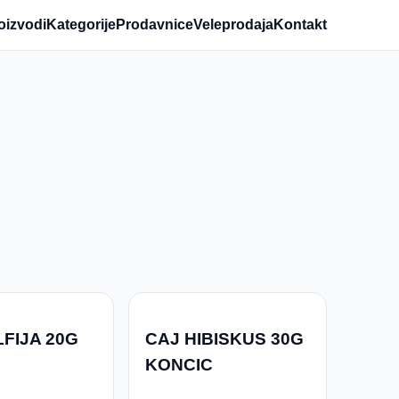
oizvodi
Kategorije
Prodavnice
Veleprodaja
Kontakt
FIJA 20G
CAJ HIBISKUS 30G
KONCIC