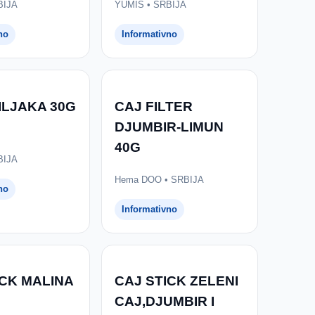
BIJA
YUMIS • SRBIJA
no
Informativno
ILJAKA 30G
CAJ FILTER
DJUMBIR-LIMUN
40G
BIJA
Hema DOO • SRBIJA
no
Informativno
ICK MALINA
CAJ STICK ZELENI
CAJ,DJUMBIR I