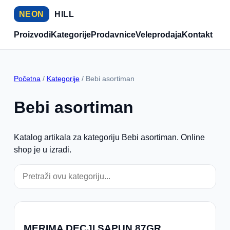
NEON
HILL
Proizvodi
Kategorije
Prodavnice
Veleprodaja
Kontakt
Početna
/
Kategorije
/ Bebi asortiman
Bebi asortiman
Katalog artikala za kategoriju Bebi asortiman. Online
shop je u izradi.
MERIMA DECJI SAPUN 87GR