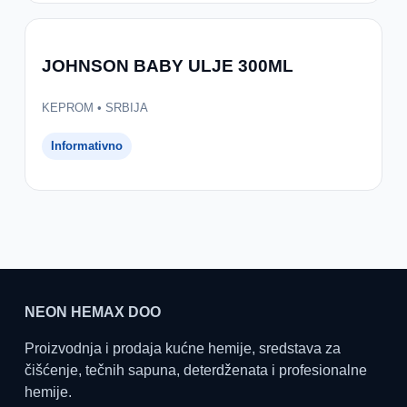
JOHNSON BABY ULJE 300ML
KEPROM • SRBIJA
Informativno
NEON HEMAX DOO
Proizvodnja i prodaja kućne hemije, sredstava za
čišćenje, tečnih sapuna, deterdženata i profesionalne
hemije.