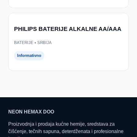
PHILIPS BATERIJE ALKALNE AA/AAA
BATERIJE • SRBIJA
Informativno
NEON HEMAX DOO
Proizvodnja i prodaja kućne hemije, sredstava za
čišćenje, tečnih sapuna, deterdženata i profesionalne