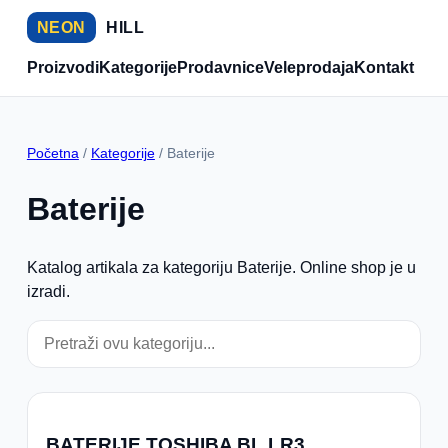
NEON
HILL
Proizvodi
Kategorije
Prodavnice
Veleprodaja
Kontakt
Početna
/
Kategorije
/ Baterije
Baterije
Katalog artikala za kategoriju Baterije. Online shop je u
izradi.
BATERIJE TOSHIBA BL LR3